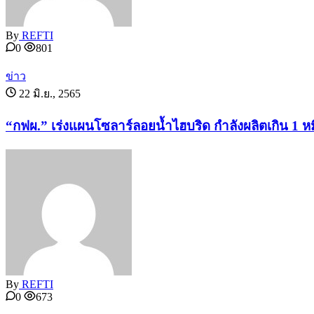
By
REFTI
0
801
ข่าว
22 มิ.ย., 2565
“กฟผ.” เร่งแผนโซลาร์ลอยน้ำไฮบริด กำลังผลิตเกิน 1 หม
By
REFTI
0
673