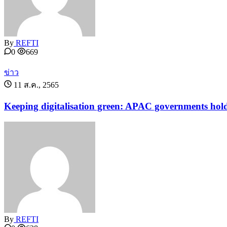
By
REFTI
0
669
ข่าว
11 ส.ค., 2565
Keeping digitalisation green: APAC governments hold 
By
REFTI