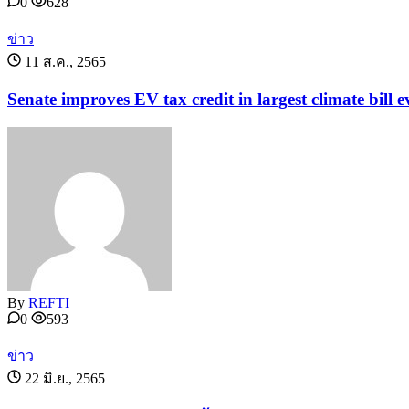
0
628
ข่าว
11 ส.ค., 2565
Senate improves EV tax credit in largest climate bill e
By
REFTI
0
593
ข่าว
22 มิ.ย., 2565