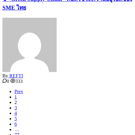
SME ไทย
By
REFTI
0
333
Prev
1
2
3
4
5
6
…
77