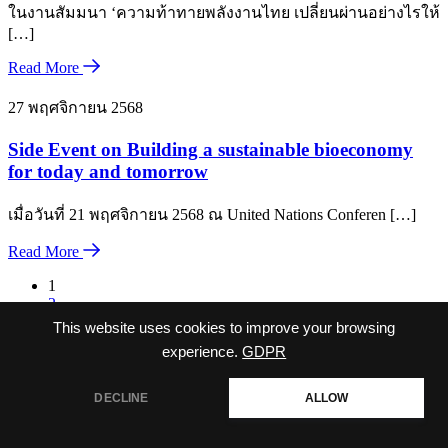
ในงานสัมมนา ‘ความท้าทายพลังงานไทย เปลี่ยนผ่านอย่างไรให้
[…]
Read More
27 พฤศจิกายน 2568
Side Event on Building a sustainable bioeconomy
for today and tomorrow
เมื่อวันที่ 21 พฤศจิกายน 2568 ณ United Nations Conferen […]
Read More
1
2
3
This website uses cookies to improve your browsing
…
experience.
GDPR
13
DECLINE
ALLOW
Copyright © 2026 กลุ่มอุตสาหกรรมพลังงานหมุนเวียน -
RENEWABLE ENERGY INDUSTRY CLUB.