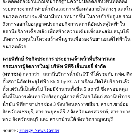
จะติดตั้งต้องผ่านเกณฑ์มาตรฐานความปลอดภัยทั้งพื้นที่ติดตั้ง
ระยะห่างจากหัวจ่ายน้ำมันและการเชื่อมต่อสายไฟต่างๆ และใน
อนาคต กรมฯ จะเข้ามามีบทบาทมากขึ้น ในการกำกับดูแล รวม
ถึงการออกใบอนุญาตประกอบกิจการสถานีอัดประจุไฟฟ้าใน
สถานีบริการเชื้อเพลิง เพื่อสร้างความเข้มแข็งและสนับสนุนให้
เกิดการลงทุนในโครงสร้างพื้นฐานเพื่อรองรับยานยนต์ไฟฟ้าใน
อนาคตด้วย
นายพิทักษ์ รัชกิจประการ ประธานเจ้าหน้าที่บริหารและ
กรรมการผู้จัดการใหญ่ บริษัท พีทีจี เอ็นเนอยี่ จำกัด
(มหาชน)
กล่าวว่า ​​​​​​ สถานีบริการน้ำมัน PT ที่ได้ร่วมกับ กฟผ. ติด
ตั้งสถานีอัดประจุไฟฟ้า EleX by EGAT พร้อมเปิดให้บริการแล้ว
ตั้งแต่วันนี้เป็นต้นไป โดยมีจำนวนทั้งสิ้น 5 สถานี ซึ่งครอบคลุม
พื้นที่ในการเดินทางไปยังทุกภูมิภาคทั่วไทย ได้แก่ สถานีบริการ
น้ำมัน พีทีสาขาปากช่อง 3 จังหวัดนครราชสีมา, สาขาเขาย้อย
จังหวัดเพชรบุรี, สาขาพยุหะคีรี 2 จังหวัดนครสวรรค์, สาขาบาง
พระ จังหวัดชลบุรี และ สาขาบ้านใต้ จังหวัดกาญจนบุรี
Source :
Energy News Center