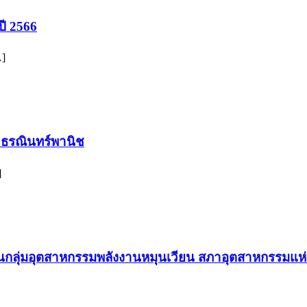
ี 2566
…]
์ ธรณินทร์พานิช
]
านกลุ่มอุตสาหกรรมพลังงานหมุนเวียน สภาอุตสาหกรรมแ