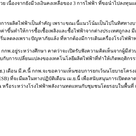
หน่วย เนื่องจากยังมีวงเงินคงเหลือของ 3 การไฟฟ้า ที่ขอนำไปลงทุน
งของการผลิตไฟฟ้าเป็นสำคัญ เพราะขณะนี้แนวโน้มเป็นไปในทิศทางบ
ขึ้นทำให้การซื้อเชื้อเพลิงและซื้อไฟฟ้าจากต่างประเทศถูกลง มีเพี
ิ่มลดลงเพราะปัญหาภัยแล้ง ที่หากต้องมีการเดินเครื่องโรงไฟฟ้าพล
กพ.อยู่ระหว่างศึกษา คาดว่าจะเปิดรับฟังความคิดเห็นจากผู้มีส่ว
รับกับการเปลี่ยนแปลงของเทคโนโลยีผลิตไฟฟ้าที่ทำให้เกิดพฤติกรรมขอ
.) เดือน มี.ค.นี้ กกพ.จะขอความเห็นชอบการยกเว้นนโยบายโครงส
ESB) ที่จะมีผลในทางปฏิบัติเดือน เม.ย.นี้ เพื่อสนับสนุนการเปิดตลาด
หรือระหว่างโรงไฟฟ้าพลังงานทดแทนกับชุมชนโดยรอบในพื้นที่ 